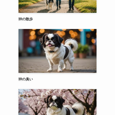
狆の散歩
狆の臭い