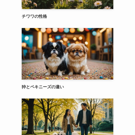
チワワの性格
狆とペキニーズの違い