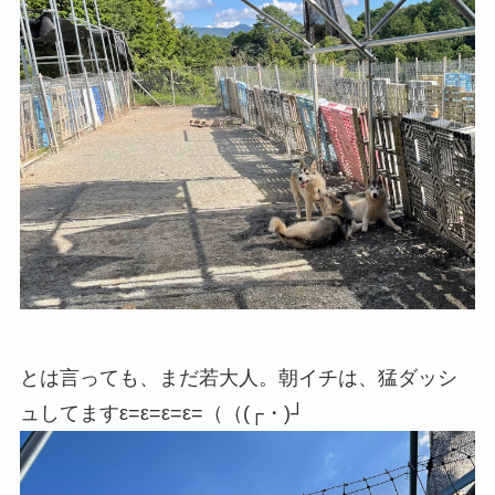
とは言っても、まだ若大人。朝イチは、猛ダッシ
ュしてますε=ε=ε=ε=（（(┌・)┘