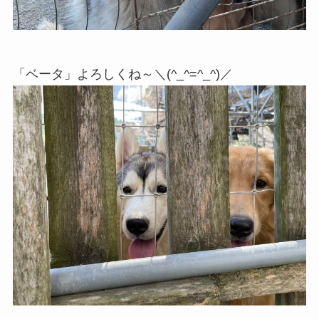
「ベータ」よろしくね～＼(^_^=^_^)／