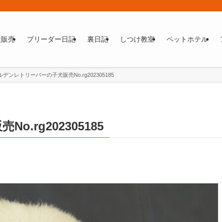
犬販売
ブリーダー日記
裏日記
しつけ教室
ペットホテル
デンレトリーバーの子犬販売No.rg202305185
rg202305185