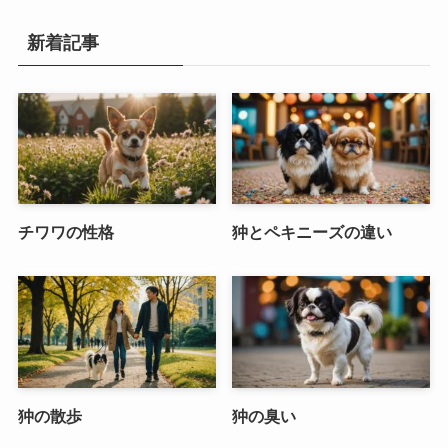
新着記事
チワワの性格
狆とペキニーズの違い
狆の散歩
狆の臭い