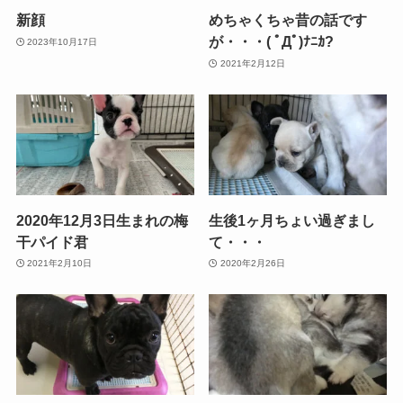
新顔
めちゃくちゃ昔の話です
が・・・( ﾟДﾟ)ﾅﾆｶ?
2023年10月17日
2021年2月12日
2020年12月3日生まれの梅
生後1ヶ月ちょい過ぎまし
干パイド君
て・・・
2021年2月10日
2020年2月26日