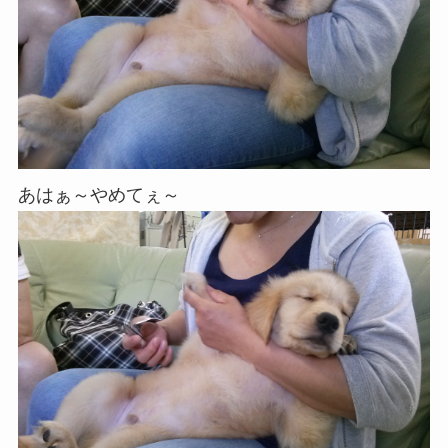
あはぁ～やめてぇ～