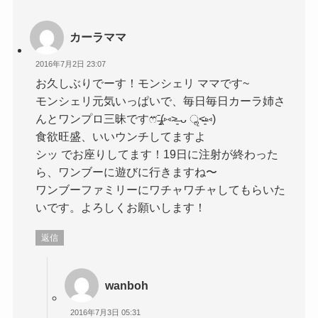
カーラママ
2016年7月2日 23:07
お久しぶりでーす！モンシェリ ママです~
モンシェリ元気いっぱいで、毎日毎日カーラ姉さ
んとワンプロ三昧ですෆ⃛ˉ̶̡̭̭(⑅˃̶͈ ᴗ ॢ˂̶͈⑅)
食欲旺盛、いいウンチしてますよ
シッ でお座りしてます！19日に注射が終わった
ら、ワンブーに遊びに行きますね〜
ワンブーファミリーにワチャワチャしてもらいた
いです。よろしくお願いします！
返信
wanboh
2016年7月3日 05:31